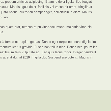
s pretium ultricies adipiscing. Etiam id dolor ligula. Sed feugiat
ula. Mauris ligula dolor, facilisis vel varius sit amet, fringilla at
sto neque, auctor eu semper eget, sollicitudin in diam. Mauris
nt leo.
nas quam erat, tempus et pulvinar accumsan, molestie vitae nisi.
ue.
ada fames ac turpis egestas. Donec eget turpis non nunc dignissim
ndimentum lectus gravida. Fusce non tellus nibh. Donec nec ipsum leo,
tibulum felis vulputate ac. Sed quis lacus tortor. Integer hendrerit
s at erat dui, id
2010
fringilla dui. Suspendisse potenti. Mauris in