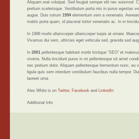
Aliquam erat volutpat. Sed feugiat semper elit nec euismod. Cra
pretium scelerisque. Vestibulum porta nisi in purus egestas vehic
augue. Duis rutrum
1994
elementum sem a venenatis. Aenean ju
mattis porta quam, id placerat tortor venenatis ac. In in tincidu
In 1998 morbi ullamcorper ullamcorper turpis at ornare. Maece
Vivamus dui sem, ultricies eget vehicula sed, gravida sed aug
In
2001
pellentesque habitant morbi tristique “SEO” et malesu
viverra. Nulla tincidunt purus in mi pellentesque sit amet co
nec pretium dolor. Aliquam pellentesque fermentum nunc, eu ves
ligula quis sem interdum vestibulum faucibus nulla tempor. Dui
laoreet urna.
Alex White is on
Twitter
,
Facebook
and
LinkedIn
Additional Info